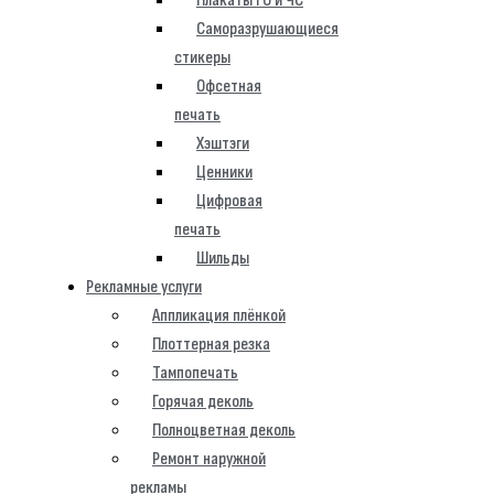
Плакаты ГО и ЧС
Саморазрушающиеся
стикеры
Офсетная
печать
Хэштэги
Ценники
Цифровая
печать
Шильды
Рекламные услуги
Аппликация плёнкой
Плоттерная резка
Тампопечать
Горячая деколь
Полноцветная деколь
Ремонт наружной
рекламы