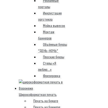
Рекламные
порталы
Инкрустация
оргстекла
Мойка вывесок
Монтаж
баннеров
Объёмные буквы
“ДЕНЬ-НОЧЬ”
Плоские буквы
Стелы «Я
люблю…»
Фрезеровка
Широкоформатная печать
Печать на бумаге
Печать на баннере