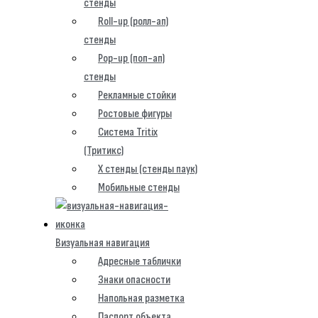
стенды
Roll-up (ролл-ап)
стенды
Pop-up (поп-ап)
стенды
Рекламные стойки
Ростовые фигуры
Система Tritix
(Тритикс)
X стенды (стенды паук)
Мобильные стенды
Визуальная навигация
Адресные таблички
Знаки опасности
Напольная разметка
Паспорт объекта