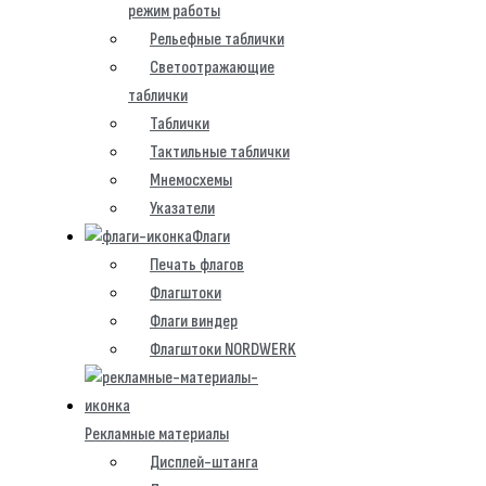
режим работы
Рельефные таблички
Светоотражающие
таблички
Таблички
Тактильные таблички
Мнемосхемы
Указатели
Флаги
Печать флагов
Флагштоки
Флаги виндер
Флагштоки NORDWERK
Рекламные материалы
Дисплей-штанга