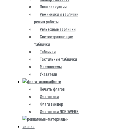
План эвакуации
Режимники и таблички
режим работы
Рельефные таблички
Светоотражающие
таблички
Таблички
Тактильные таблички
Мнемосхемы
Указатели
Флаги
Печать флагов
Флагштоки
Флаги виндер
Флагштоки NORDWERK