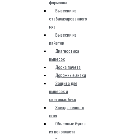
формовка
Вывески из
стабилизированного
мха
Вывески из
пайеток
Диагностика
вывесок
Доска почета
Дорожные знаки
Защита для
вывесок и
световых букв
Звезда вечного
огня
Объемные буквы
из пенопласта