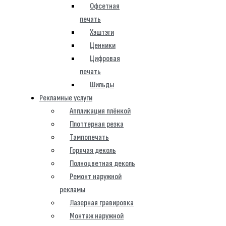
Офсетная
печать
Хэштэги
Ценники
Цифровая
печать
Шильды
Рекламные услуги
Аппликация плёнкой
Плоттерная резка
Тампопечать
Горячая деколь
Полноцветная деколь
Ремонт наружной
рекламы
Лазерная гравировка
Монтаж наружной