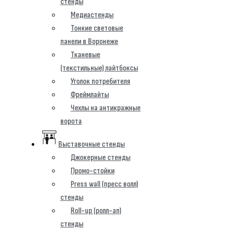
стенды
Медиастенды
Тонкие световые
панели в Воронеже
Тканевые
(текстильные) лайтбоксы
Уголок потребителя
Фреймлайты
Чехлы на антикражные
ворота
Выставочные стенды
Джокерные стенды
Промо-стойки
Press wall (пресс волл)
стенды
Roll-up (ролл-ап)
стенды