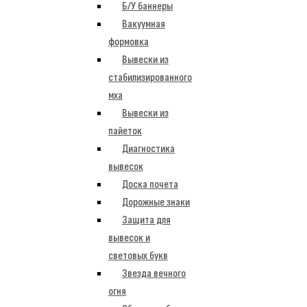
Б/У баннеры
Вакуумная
формовка
Вывески из
стабилизированного
мха
Вывески из
пайеток
Диагностика
вывесок
Доска почета
Дорожные знаки
Защита для
вывесок и
световых букв
Звезда вечного
огня