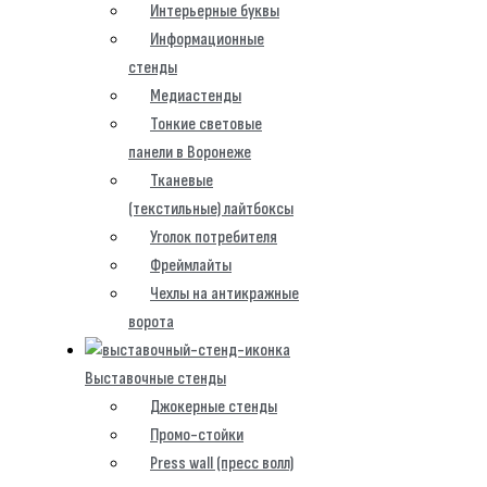
Интерьерные буквы
Информационные
стенды
Медиастенды
Тонкие световые
панели в Воронеже
Тканевые
(текстильные) лайтбоксы
Уголок потребителя
Фреймлайты
Чехлы на антикражные
ворота
Выставочные стенды
Джокерные стенды
Промо-стойки
Press wall (пресс волл)