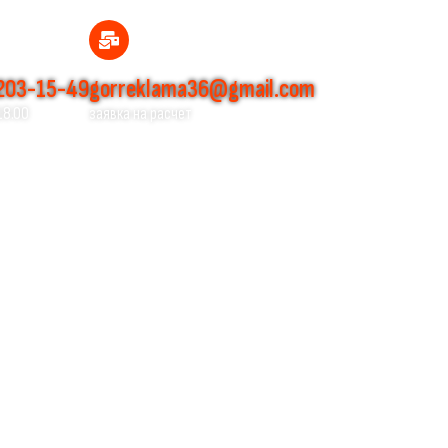
 203-15-49
gorreklama36@gmail.com
18.00
заявка на расчет