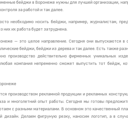
рменные бейджи в Воронеже нужны для лучшей организации, нап
онтроля за работой и так далее.
осто необходимо носить бейджи, например, журналистам, пре
ез них их работа будет затруднена.
онеже – это целое направление. Сегодня они выпускаются в
лические бейджи, бейджи из дерева и так далее. Есть также раз
ожно производство действительно фирменных уникальных изд
 любая компания непременно сможет выпустить тот бейдж, к
Воронеже
тся производством рекламной продукции и рекламных конструк
аза и многолетний опыт работы. Сегодня мы готовы предложи
отаем с разными материалами. В основном это качественный пла
й дизайн. Делаем фигруную резку, наносим логотип, а в случ