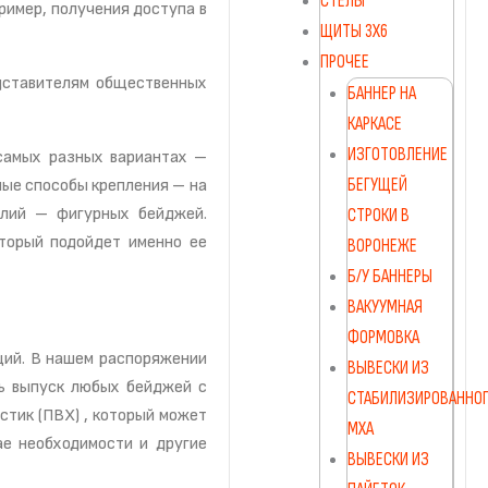
СТЕЛЫ
ример, получения доступа в
ЩИТЫ 3Х6
ПРОЧЕЕ
дставителям общественных
БАННЕР НА
КАРКАСЕ
ИЗГОТОВЛЕНИЕ
 самых разных вариантах –
БЕГУЩЕЙ
ные способы крепления – на
елий – фигурных бейджей.
СТРОКИ В
оторый подойдет именно ее
ВОРОНЕЖЕ
Б/У БАННЕРЫ
ВАКУУМНАЯ
ФОРМОВКА
ций. В нашем распоряжении
ВЫВЕСКИ ИЗ
ть выпуск любых бейджей с
СТАБИЛИЗИРОВАННО
стик (ПВХ) , который может
МХА
ае необходимости и другие
ВЫВЕСКИ ИЗ