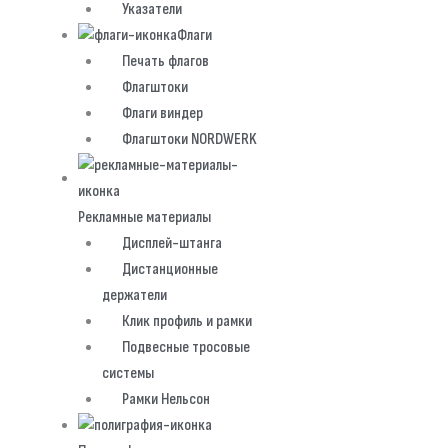
Указатели
Флаги
Печать флагов
Флагштоки
Флаги виндер
Флагштоки NORDWERK
Рекламные материалы
Дисплей-штанга
Дистанционные
держатели
Клик профиль и рамки
Подвесные тросовые
системы
Рамки Нельсон