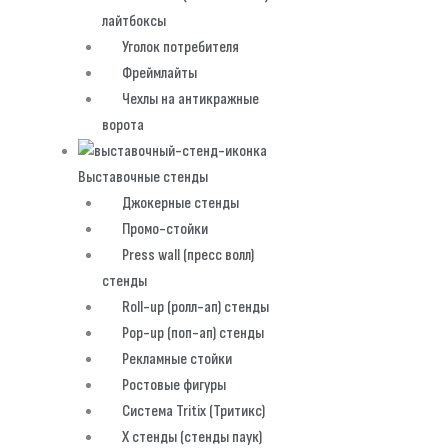
лайтбоксы
Уголок потребителя
Фреймлайты
Чехлы на антикражные
ворота
Выставочные стенды
Джокерные стенды
Промо-стойки
Press wall (пресс волл)
стенды
Roll-up (ролл-ап) стенды
Pop-up (поп-ап) стенды
Рекламные стойки
Ростовые фигуры
Система Tritix (Тритикс)
X стенды (стенды паук)