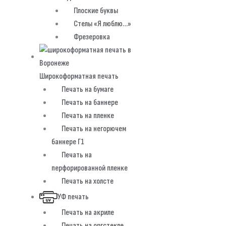
Плоские буквы
Стелы «Я люблю…»
Фрезеровка
Широкоформатная печать
Печать на бумаге
Печать на баннере
Печать на пленке
Печать на негорючем
баннере Г1
Печать на
перфорированной пленке
Печать на холсте
УФ печать
Печать на акриле
Печать на оргстекле