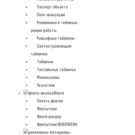
Паспорт объекта
План эвакуации
Режимники и таблички
режим работы
Рельефные таблички
Светоотражающие
таблички
Таблички
Тактильные таблички
Мнемосхемы
Указатели
Флаги
Печать флагов
Флагштоки
Флаги виндер
Флагштоки NORDWERK