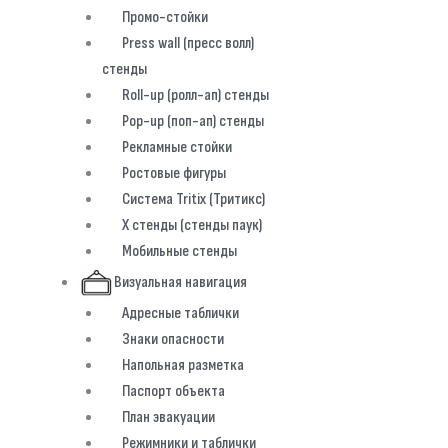
Промо-стойки
Press wall (пресс волл)
стенды
Roll-up (ролл-ап) стенды
Pop-up (поп-ап) стенды
Рекламные стойки
Ростовые фигуры
Система Tritix (Тритикс)
X стенды (стенды паук)
Мобильные стенды
Визуальная навигация
Адресные таблички
Знаки опасности
Напольная разметка
Паспорт объекта
План эвакуации
Режимники и таблички