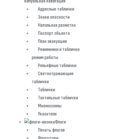
Визуальная навигация
Адресные таблички
Знаки опасности
Напольная разметка
Паспорт объекта
План эвакуации
Режимники и таблички
режим работы
Рельефные таблички
Светоотражающие
таблички
Таблички
Тактильные таблички
Мнемосхемы
Указатели
Флаги
Печать флагов
Флагштоки