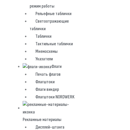
режим работы
Рельефные таблички
Светоотражающие
таблички
Таблички
Тактильные таблички
Мнемосхемы
Указатели
Флаги
Печать флагов
Флагштоки
Флаги виндер
Флагштоки NORDWERK
Рекламные материалы
Дисплей-штанга