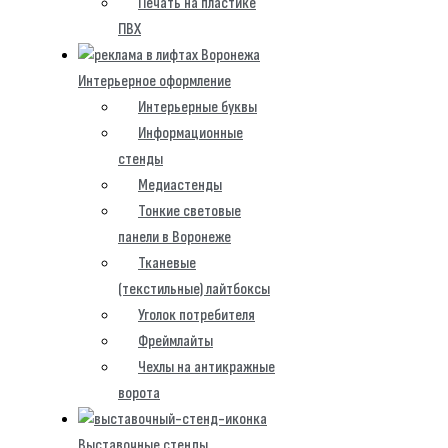
Печать на пластике
ПВХ
Интерьерное оформление
Интерьерные буквы
Информационные
стенды
Медиастенды
Тонкие световые
панели в Воронеже
Тканевые
(текстильные) лайтбоксы
Уголок потребителя
Фреймлайты
Чехлы на антикражные
ворота
Выставочные стенды