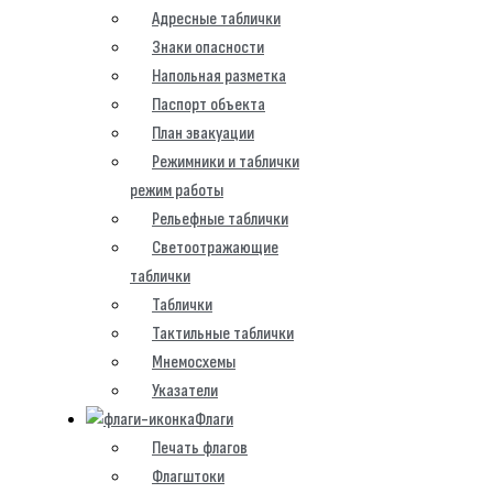
Адресные таблички
Знаки опасности
Напольная разметка
Паспорт объекта
План эвакуации
Режимники и таблички
режим работы
Рельефные таблички
Светоотражающие
таблички
Таблички
Тактильные таблички
Мнемосхемы
Указатели
Флаги
Печать флагов
Флагштоки