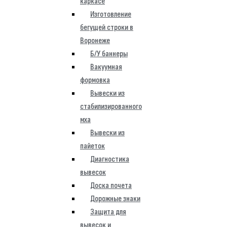
каркасе
Изготовление
бегущей строки в
Воронеже
Б/У баннеры
Вакуумная
формовка
Вывески из
стабилизированного
мха
Вывески из
пайеток
Диагностика
вывесок
Доска почета
Дорожные знаки
Защита для
вывесок и