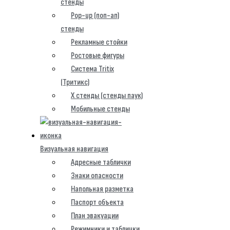
стенды
Pop-up (поп-ап)
стенды
Рекламные стойки
Ростовые фигуры
Система Tritix
(Тритикс)
X стенды (стенды паук)
Мобильные стенды
Визуальная навигация
Адресные таблички
Знаки опасности
Напольная разметка
Паспорт объекта
План эвакуации
Режимники и таблички