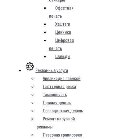
стикеры
Офсетная
печать
Хэштэги
Ценники
Цифровая
печать
Шильды
Рекламные услуги
Аппликация плёнкой
Плоттерная резка
Тампопечать
Горячая деколь
Полноцветная деколь
Ремонт наружной
рекламы
Лазерная гравировка