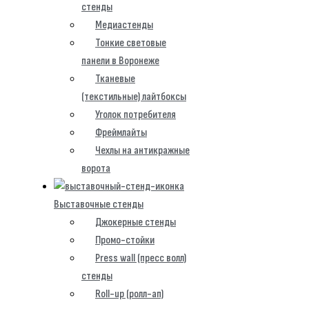
стенды
Медиастенды
Тонкие световые
панели в Воронеже
Тканевые
(текстильные) лайтбоксы
Уголок потребителя
Фреймлайты
Чехлы на антикражные
ворота
Выставочные стенды
Джокерные стенды
Промо-стойки
Press wall (пресс волл)
стенды
Roll-up (ролл-ап)