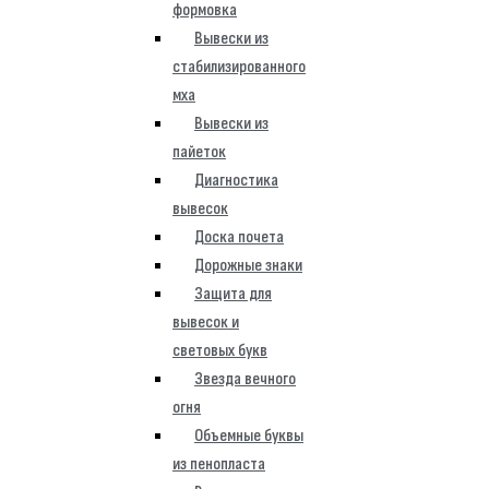
формовка
Вывески из
стабилизированного
мха
Вывески из
пайеток
Диагностика
вывесок
Доска почета
Дорожные знаки
Защита для
вывесок и
световых букв
Звезда вечного
огня
Объемные буквы
из пенопласта