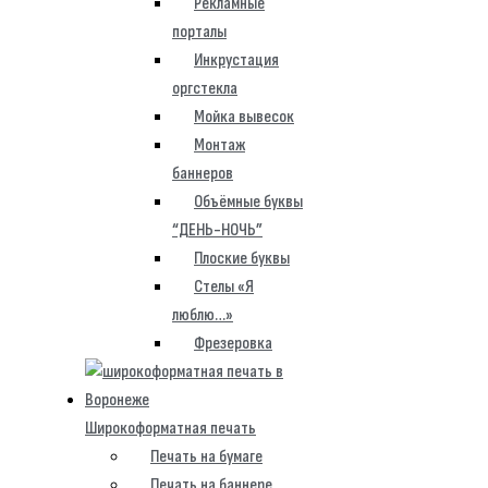
Рекламные
порталы
Инкрустация
оргстекла
Мойка вывесок
Монтаж
баннеров
Объёмные буквы
“ДЕНЬ-НОЧЬ”
Плоские буквы
Стелы «Я
люблю…»
Фрезеровка
Широкоформатная печать
Печать на бумаге
Печать на баннере