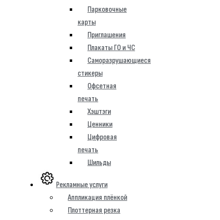
Парковочные
карты
Приглашения
Плакаты ГО и ЧС
Саморазрушающиеся
стикеры
Офсетная
печать
Хэштэги
Ценники
Цифровая
печать
Шильды
Рекламные услуги
Аппликация плёнкой
Плоттерная резка