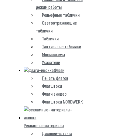
режим работы
Рельефные таблички
Светоотражающие
таблички
Таблички
Тактильные таблички
Мнемосхемы
Указатели
Флаги
Печать флагов
Флагштоки
Флаги виндер
Флагштоки NORDWERK
Рекламные материалы
Дисплей-штанга